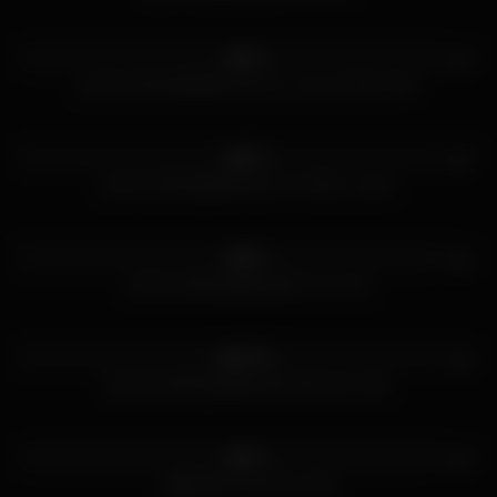
0%
HD
[모자이크제거]SONE-222 타노 유,요시무라 타쿠
0%
HD
[모자이크제거]MIDA-010 이시하라 노조미
0%
HD
[모자이크제거]HMN-625 카스이 준
100%
HD
[모자이크제거]SONE-603 코히나타 미유
0%
HD
AMBI-205 키타오카 카린