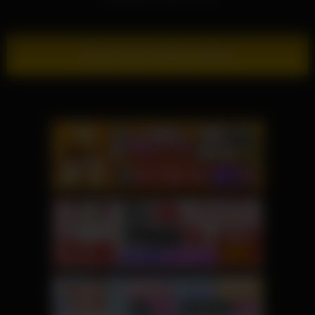
Show more related videos