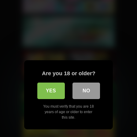
Are you 18 or older?
YES
NO
You must verify that you are 18
years of age or older to enter
this site.